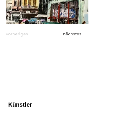
vorheriges
nächstes
Gicleedruck
auf
Keilrahmen
Künstler