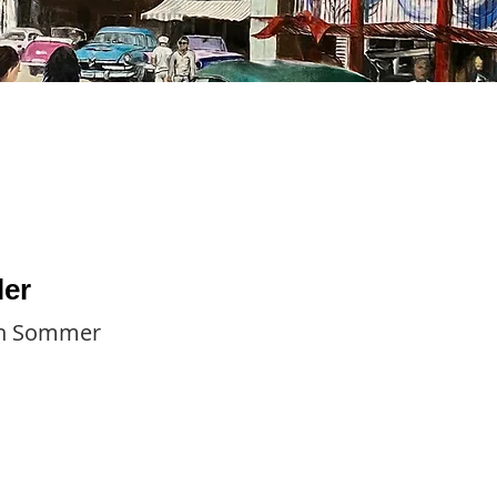
Gicleedruck auf
Keilrahmen
ler
an Sommer