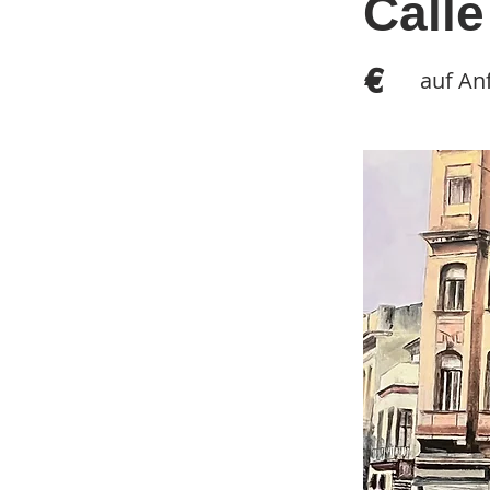
Call
€
auf An